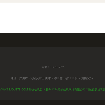
电话：1325082**
地址：广州市天河区黄村三联路12号B2栋一楼1112房（仅限办公）
WWW.NIUGU178.COM
科技信息咨询服务
广州聚鼎信息网络有限公司
科技信息咨询