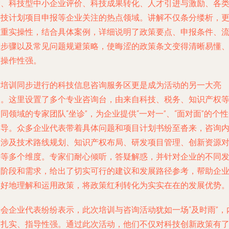
除、科技型中小企业评价、科技成果转化、人才引进与激励、各
科技计划项目申报等企业关注的热点领域。讲解不仅条分缕析，
注重实操性，结合具体案例，详细说明了政策要点、申报条件、
程步骤以及常见问题规避策略，使晦涩的政策条文变得清晰易懂
可操作性强。
与培训同步进行的科技信息咨询服务区更是成为活动的另一大亮
点。这里设置了多个专业咨询台，由来自科技、税务、知识产权
同领域的专家团队“坐诊”，为企业提供“一对一”、“面对面”的个
辅导。众多企业代表带着具体问题和项目计划书纷至沓来，咨询
容涉及技术路线规划、知识产权布局、研发项目管理、创新资源
接等多个维度。专家们耐心倾听，答疑解惑，并针对企业的不同
展阶段和需求，给出了切实可行的建议和发展路径参考，帮助企
更好地理解和运用政策，将政策红利转化为实实在在的发展优势
参会企业代表纷纷表示，此次培训与咨询活动犹如一场“及时雨”，
容扎实、指导性强。通过此次活动，他们不仅对科技创新政策有