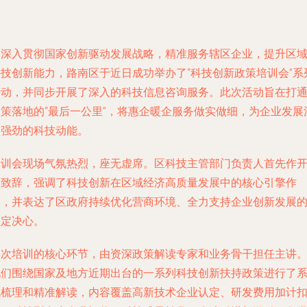
为深入贯彻国家创新驱动发展战略，精准服务辖区企业，提升区
科技创新能力，路南区于近日成功举办了“科技创新政策培训会”系
活动，并同步开展了深入的科技信息咨询服务。此次活动旨在打
政策落地的“最后一公里”，将惠企暖企服务做实做细，为企业发展
入强劲的科技动能。
培训会现场气氛热烈，座无虚席。区科技主管部门负责人首先作
场致辞，强调了科技创新在区域经济高质量发展中的核心引擎作
用，并表达了区政府持续优化营商环境、全力支持企业创新发展
坚定决心。
本次培训的核心环节，由资深政策解读专家和业务骨干担任主讲
他们围绕国家及地方近期出台的一系列科技创新扶持政策进行了
统梳理和精准解读，内容覆盖高新技术企业认定、研发费用加计